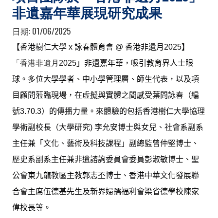
非遺嘉年華展現研究成果
日期:
01/06/2025
【香港樹仁大學
x
詠春體育會
@
香港非遺月
2025
】
「香港非遺月
2025
」非遺嘉年華，吸引教育界人士眼
球。多位大學學者、中小學管理層、師生代表，以及項
目顧問蒞臨現場，在虛擬與實體之間感受葉問詠春（編
號
3.70.3
）的傳播力量。來體驗的包括香港樹仁大學協理
學術副校長（大學研究
)
李允安博士與女兒、社會系副系
主任兼「文化、藝術及科技課程」副總監曾仲堅博士、
歷史系副系主任兼非遺諮詢委員會委員彭淑敏博士、聖
公會東九龍教區主教郭志丕博士、香港中華文化發展聯
合會主席伍德基先生及新界婦孺福利會梁省德學校陳家
偉校長等。