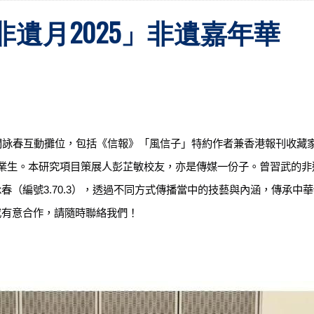
遺月2025」非遺嘉年華
問詠春互動攤位，包括《信報》「風信子」特約作者兼香港報刊收藏
業生。本研究項目策展人彭芷敏校友，亦是傳媒一份子。曾習武的非
詠春（編號
3.70.3
），透過不同方式傳播當中的技藝與內涵，傳承中華
或有意合作，請隨時聯絡我們！