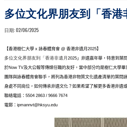
多位文化界朋友到「香港非
日期:
02/06/2025
【香港樹仁大學
x
詠春體育會
@
香港非遺月
2025
】
多位文化界朋友到「香港非遺月
2025
」非遺嘉年華，特意到葉
於
Now TV
及大公報等傳媒任職的友好，當中部分均是樹仁大學畢
團隊與詠春體育會聯手，將列為香港非物質文化遺產清單的葉問
身處不同崗位，如何傳承非遺文化？如果希望了解更多香港非遺
聯絡電話：
5504 2863 / 9666 7674
電郵：
ipmannvt@hksyu.edu