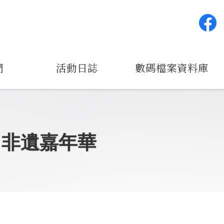
們
活動日誌
數碼檔案資料庫
」非遺嘉年華