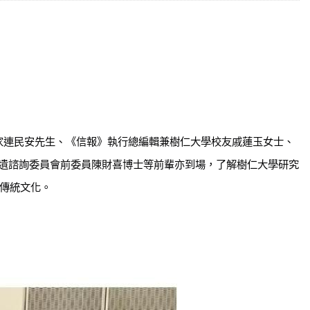
家連民安先生、《信報》執行總編輯兼樹仁大學校友戚蓮玉女士、
遺諮詢委員會前委員陳財喜博士等前輩亦到場，了解樹仁大學研究
傳統文化。