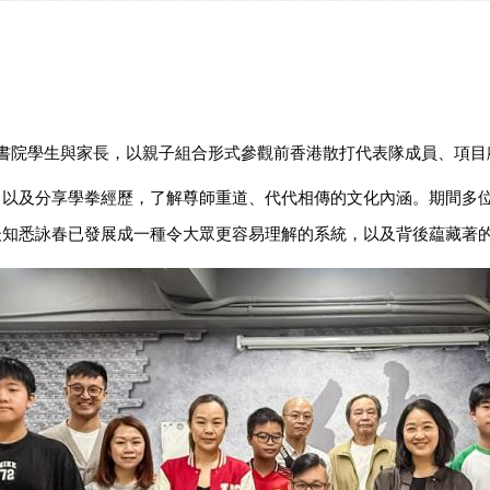
書院學生與家長，以親子組合形式參觀前香港散打代表隊成員、項目
，以及分享學拳經歷，了解尊師重道、代代相傳的文化內涵。期間多
後知悉詠春已發展成一種令大眾更容易理解的系統，以及背後藴藏著