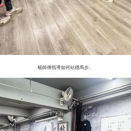
楊師傅指導如何站穩馬步。