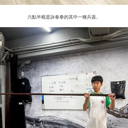
六點半棍是詠春拳的其中一種兵器。