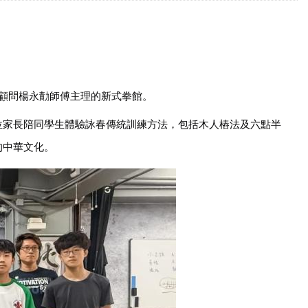
顧問楊永勣師傅主理的新式拳館。
位家長陪同學生體驗詠春傳統訓練方法，包括木人樁法及六點半
的中華文化。