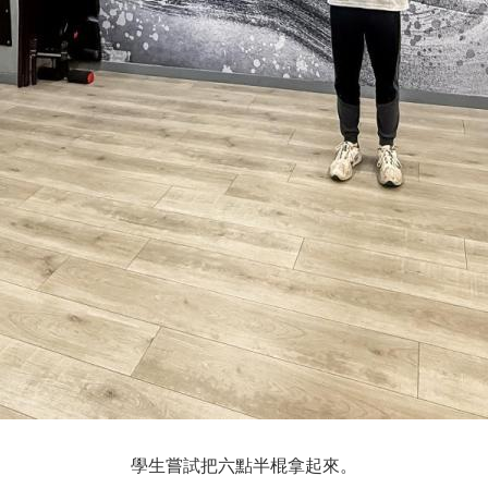
學生嘗試把六點半棍拿起來。