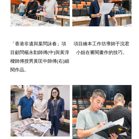
「香港非遺與葉問詠春」項
項目繪本工作坊導師于浣君
目顧問楊永勣師傅(中)與黃淳
小姐在審閱畫作的技巧。
樑師傅授男黃匡中師傅(右)細
閱作品。