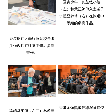
及青少年）彭芷敏小姐
（左）和葉正師傅入室弟子
李煜昌師傅（右）在揀選中
學組的參賽作品。
香港樹仁大學行政副校長張
少強教授在評選中學組參賽
畫作。
香港金像獎最佳導演黃偉傑
梁錦棠師傅（左二）為參賽