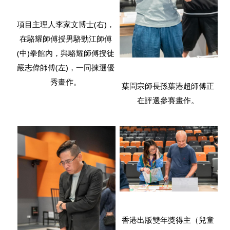
項目主理人李家文博士(右)，
在駱耀師傅授男駱勁江師傅
(中)拳館內，與駱耀師傅授徒
嚴志偉師傅(左)，一同揀選優
秀畫作。
葉問宗師長孫葉港超師傅正
在評選參賽畫作。
香港出版雙年獎得主（兒童