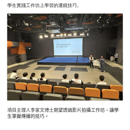
學生實踐工作坊上學習的運鏡技巧
。
望透過影片拍攝工作坊
，
讓學
項目主理人李家文博士
期
生掌握傳播的技巧
。