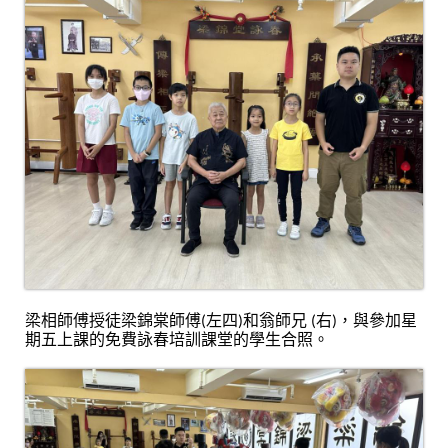
梁相師傅授徒梁錦棠師傅(左四)和
翁師兄
 (
右
)，與參加星
期
五上課的
免費詠春培訓課堂的學生合照。