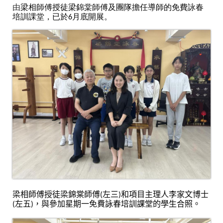
由
梁相師傅授徒梁錦棠師傅及團隊
擔任導師
的免費詠春
培訓課堂，已於6月底開展。
梁相師傅授徒梁錦棠師傅(左三)和項目主理人李家文
博士
(
左五
)
，與參加星期一免費詠春培訓課堂的學生合照。