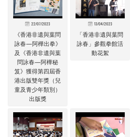
22/07/2023
13/04/2023
《香港非遺與葉問
「香港非遺與葉問
詠春—阿樺出拳》
詠春」參觀拳館活
及《香港非遺與葉
動花絮
問詠春—阿樺秘
笈》獲得第四屆香
港出版雙年獎（兒
童及青少年類別）
出版獎