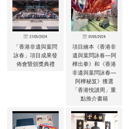
27/05/2024
01/05/2024
「香港非遺與葉問
項目繪本《香港非
詠春」項目成果發
遺與葉問詠春—阿
佈會暨頒獎典禮
樺出拳》和《香港
非遺與葉問詠春—
阿樺秘笈》獲選
「香港悅讀周」重
點推介書籍