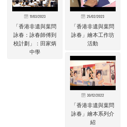
11/03/2023
25/02/2023
「香港非遺與葉問
「香港非遺與葉問
詠春：詠春師傅到
詠春」繪本工作坊
校計劃」：田家炳
活動
中學
30/12/2022
「香港非遺與葉問
詠春」繪本系列介
紹